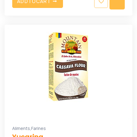
A
D
D
T
O
C
A
R
T
,
Aliments
Farines
Yucarina