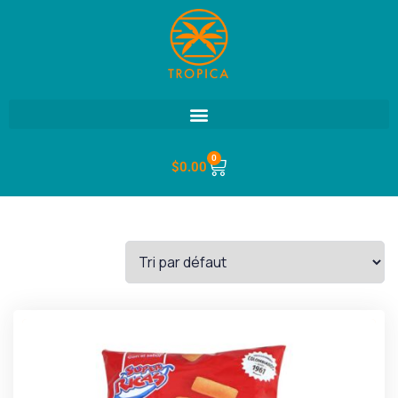
0
$
0.00