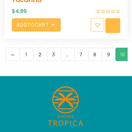
$
4.99
A
D
D
T
O
C
A
R
T
←
1
2
3
…
7
8
9
10