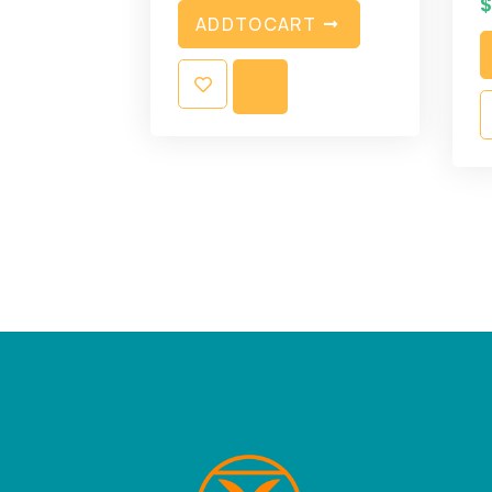
A
D
D
T
O
C
A
R
T