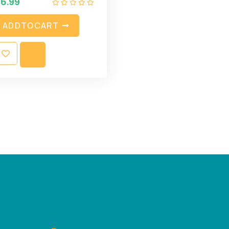
$
6.99
A
D
D
T
O
C
A
R
T