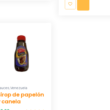
,
auces
Venezuela
Sirop de papelón
y canela