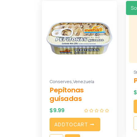
So
S
,
Conserves
Venezuela
Pepitonas
guisadas
$
9.99
A
D
D
T
O
C
A
R
T