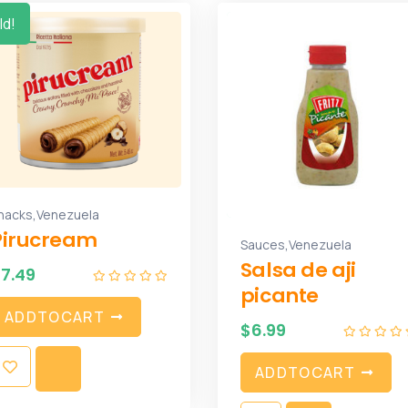
ld!
,
nacks
Venezuela
Pirucream
,
Sauces
Venezuela
Salsa de aji
$
7.49
picante
A
D
D
T
O
C
A
R
T
$
6.99
A
D
D
T
O
C
A
R
T