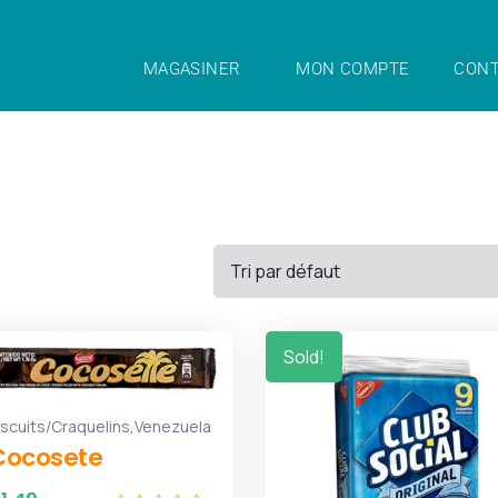
MAGASINER
MON COMPTE
CONT
Sold!
,
iscuits/Craquelins
Venezuela
Cocosete