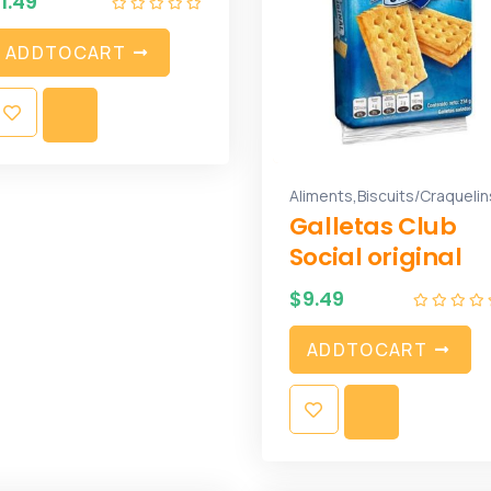
$
1.49
A
D
D
T
O
C
A
R
T
,
Aliments
Biscuits/Craquelin
Galletas Club
Social original
$
9.49
A
D
D
T
O
C
A
R
T