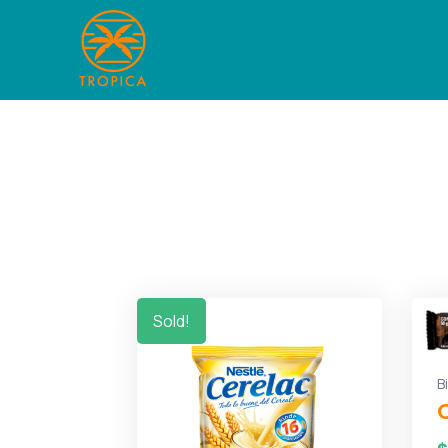
Sold!
B