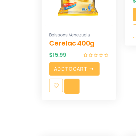
,
Boissons
Venezuela
Cerelac 400g
$
15.99
A
D
D
T
O
C
A
R
T