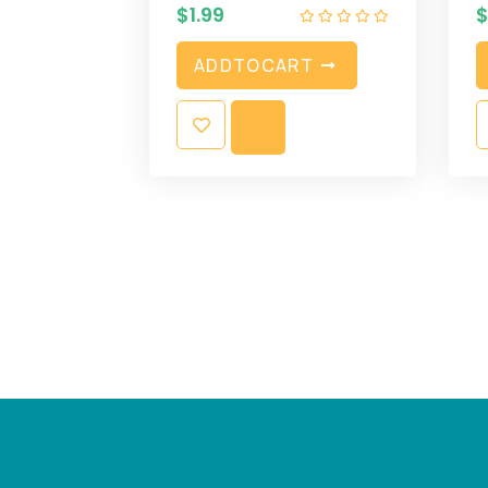
$
1.99
A
D
D
T
O
C
A
R
T