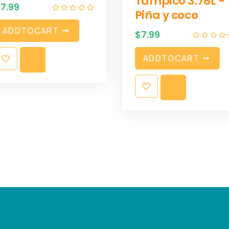
Tampico 3.78L -
$
7.99
Piña y coco
A
D
D
T
O
C
A
R
T
$
7.99
A
D
D
T
O
C
A
R
T