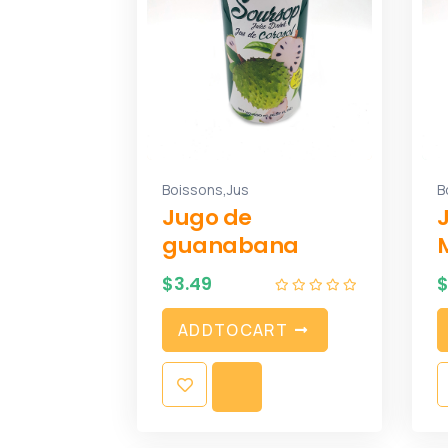
,
Boissons
Jus
B
Jugo de
guanabana
$
3.49
A
D
D
T
O
C
A
R
T