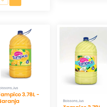
,
oissons
Jus
Tampico 3.78L -
Naranja
,
Boissons
Jus