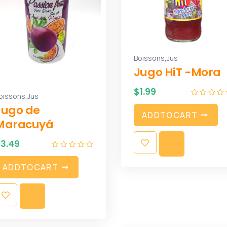
,
Boissons
Jus
Jugo HiT -Mora
$
1.99
,
oissons
Jus
Jugo de
A
D
D
T
O
C
A
R
T
Maracuyá
$
3.49
A
D
D
T
O
C
A
R
T