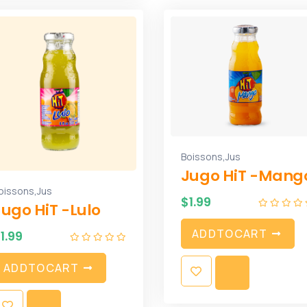
,
Boissons
Jus
Jugo HiT -Mang
,
oissons
Jus
$
1.99
Jugo HiT -Lulo
A
D
D
T
O
C
A
R
T
$
1.99
A
D
D
T
O
C
A
R
T