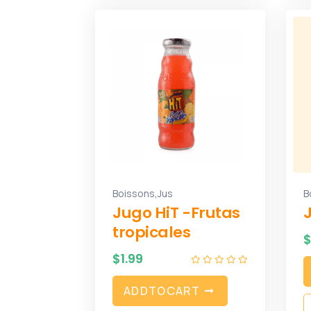
,
Boissons
Jus
B
Jugo HiT -Frutas
tropicales
$
1.99
A
D
D
T
O
C
A
R
T