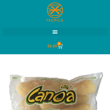
0
$
0.00