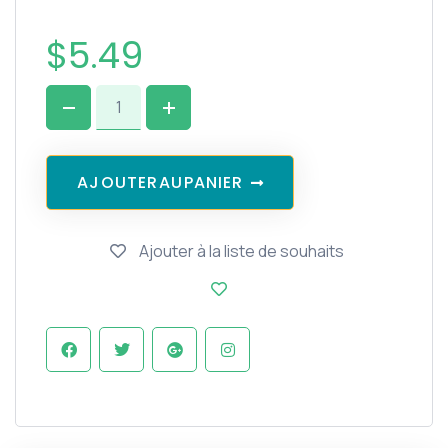
$
5.49
A
J
O
U
T
E
R
A
U
P
A
N
I
E
R
Ajouter à la liste de souhaits