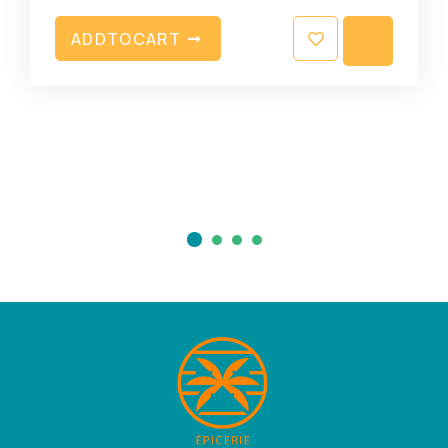
A
D
D
T
O
C
A
R
T