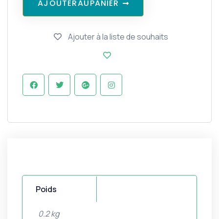
A
J
O
U
T
E
R
A
U
P
A
N
I
E
R
Ajouter à la liste de souhaits
Poids
0.2 kg