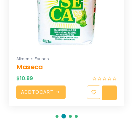
,
Aliments
Farines
Maseca
$
10.99
A
D
D
T
O
C
A
R
T