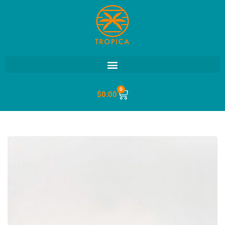
0
$
0.00