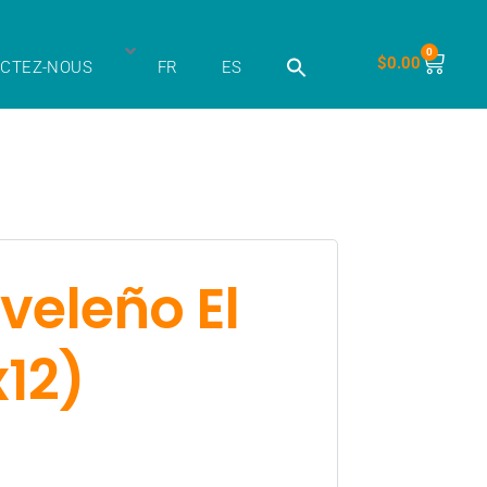
0
$
0.00
CTEZ-NOUS
FR
ES
veleño El
12)