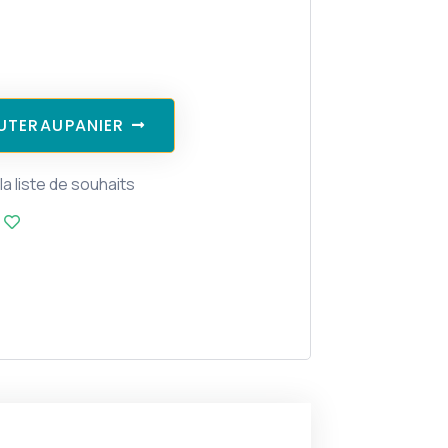
U
T
E
R
A
U
P
A
N
I
E
R
la liste de souhaits