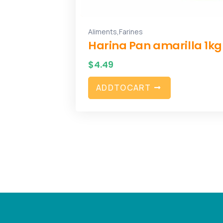
,
Aliments
Farines
Harina Pan amarilla 1kg
$
4.49
A
D
D
T
O
C
A
R
T