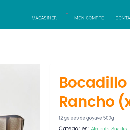
MAGASINER
MON COMPTE
CONTA
Bocadillo 
Rancho (x
12 gelées de goyave 500g
Categories:
Aliments
,
Snacks