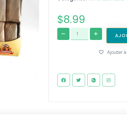
$
8.99
A
J
O
Ajouter à 