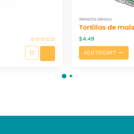
,
Aliments
Mexico
Tortillas de maï
$
4.49
A
D
D
T
O
C
A
R
T