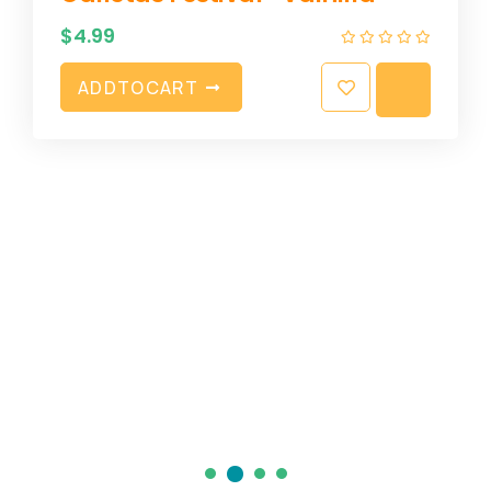
$
4.99
A
D
D
T
O
C
A
R
T