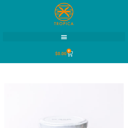
0
$
0.00