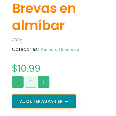
Brevas en
almíbar
480 g
Categories:
Aliments
,
Conserves
$
10.99
A
J
O
U
T
E
R
A
U
P
A
N
I
E
R