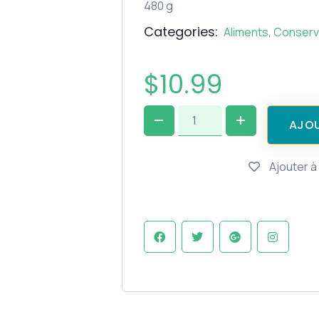
480 g
Categories:
Aliments
,
Conser
$
10.99
AJOU
Ajouter à 