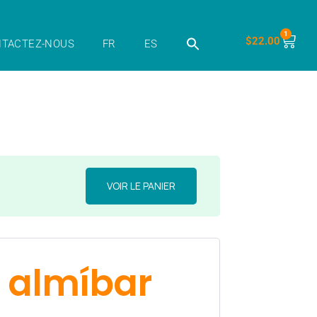
1
$
22.00
TACTEZ-NOUS
FR
ES
VOIR LE PANIER
 almíbar