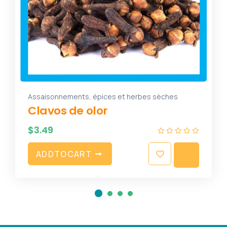
Assaisonnements, épices et herbes sèches
Clavos de olor
$
3.49
A
D
D
T
O
C
A
R
T