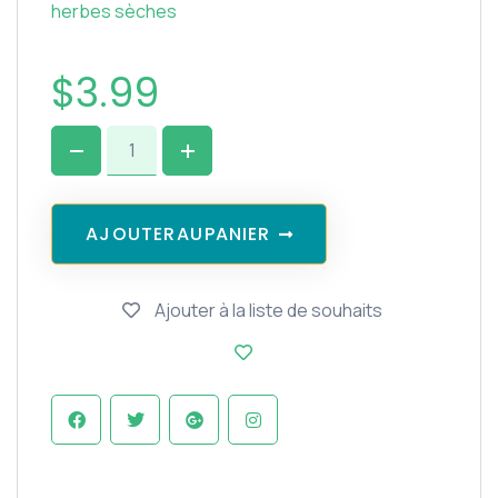
herbes sèches
$
3.99
A
J
O
U
T
E
R
A
U
P
A
N
I
E
R
Ajouter à la liste de souhaits