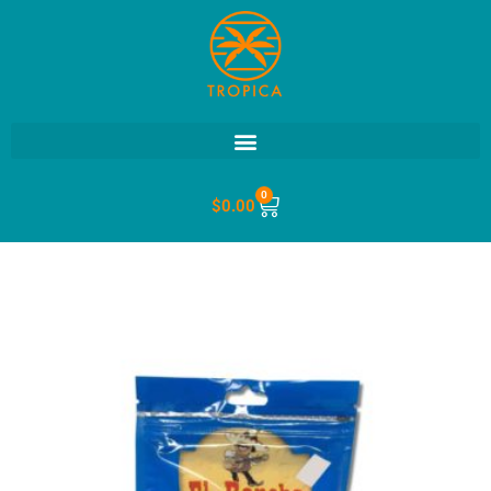
0
$
0.00