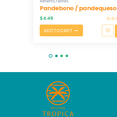
,
Aliments
Farines
Pandebono / pandequeso
$
4.49
A
D
D
T
O
C
A
R
T