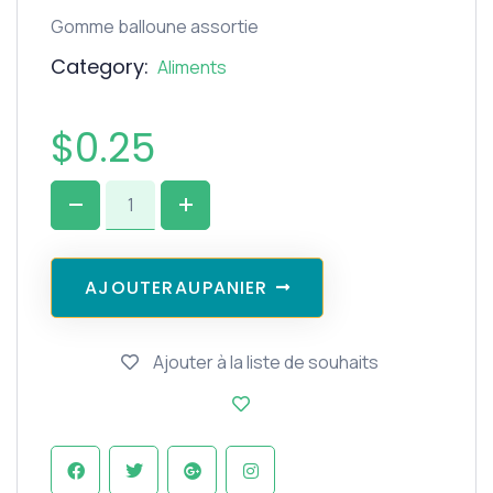
Gomme balloune assortie
Category:
Aliments
$
0.25
A
J
O
U
T
E
R
A
U
P
A
N
I
E
R
Ajouter à la liste de souhaits