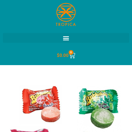
0
$
0.00