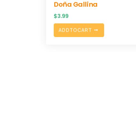
Doña Gallina
$
3.99
A
D
D
T
O
C
A
R
T