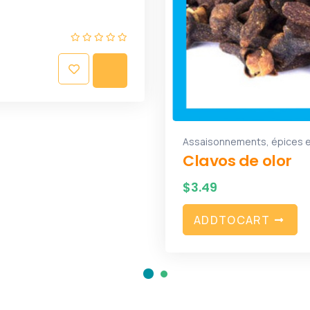
Assaisonnements, épices 
Clavos de olor
$
3.49
A
D
D
T
O
C
A
R
T