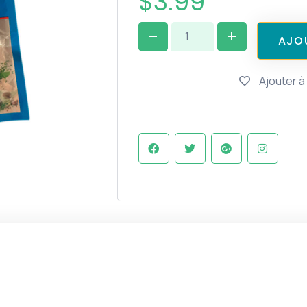
$
3.99
A
J
O
Ajouter à 