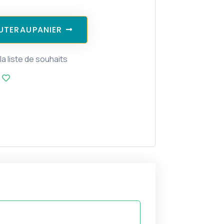
U
T
E
R
A
U
P
A
N
I
E
R
la liste de souhaits