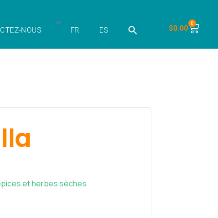
0
$
0.00
CTEZ-NOUS
FR
ES
lla
pices et herbes sèches