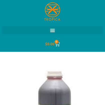
0
$
0.00