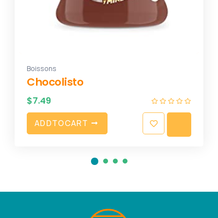
Boissons
Chocolisto
$
7.49
A
D
D
T
O
C
A
R
T