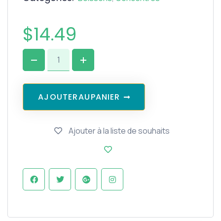
$
14.49
A
J
O
U
T
E
R
A
U
P
A
N
I
E
R
Ajouter à la liste de souhaits