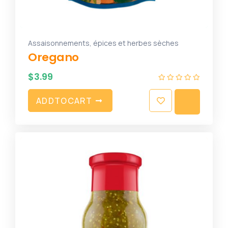
Assaisonnements, épices et herbes sèches
Oregano
$
3.99
A
D
D
T
O
C
A
R
T