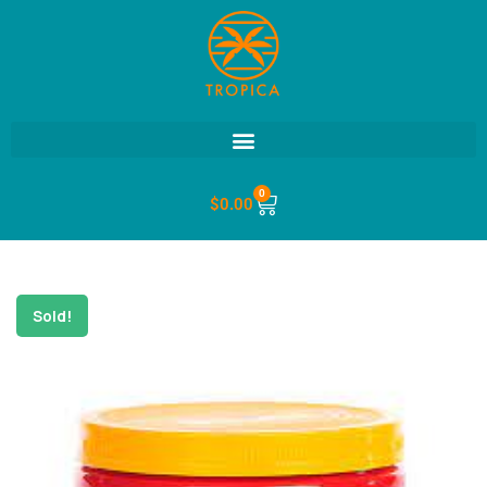
0
$
0.00
Sold!