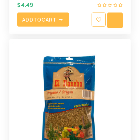
$
4.49
A
D
D
T
O
C
A
R
T