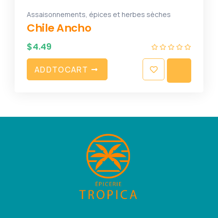
Assaisonnements, épices et herbes sèches
Chile Ancho
$
4.49
A
D
D
T
O
C
A
R
T