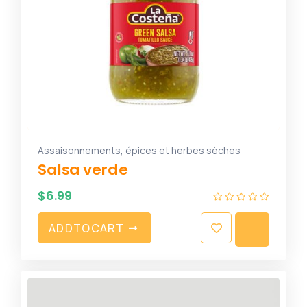
Assaisonnements, épices et herbes sèches
Salsa verde
$
6.99
A
D
D
T
O
C
A
R
T