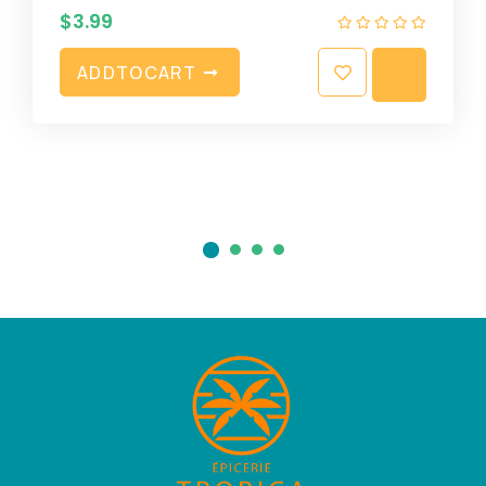
$
3.99
A
D
D
T
O
C
A
R
T