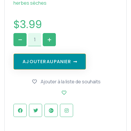
herbes sèches
$
3.99
A
J
O
U
T
E
R
A
U
P
A
N
I
E
R
Ajouter à la liste de souhaits