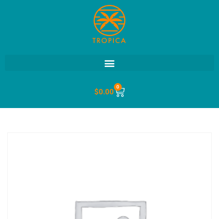
0
$
0.00