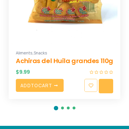
,
Aliments
Snacks
Achiras del Huila grandes 110g
$
9.99
A
D
D
T
O
C
A
R
T