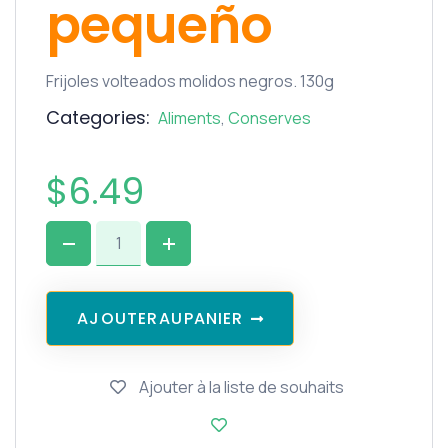
pequeño
Frijoles volteados molidos negros. 130g
Categories:
Aliments
,
Conserves
$
6.49
A
J
O
U
T
E
R
A
U
P
A
N
I
E
R
Ajouter à la liste de souhaits