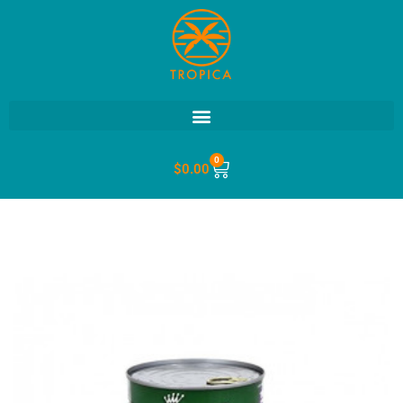
0
$
0.00