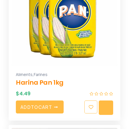
,
Aliments
Farines
Harina Pan 1kg
$
4.49
A
D
D
T
O
C
A
R
T