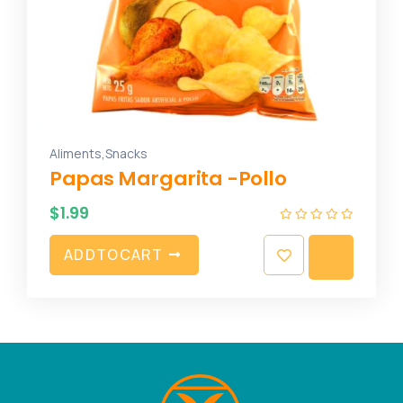
,
Aliments
Snacks
Papas Margarita -Pollo
$
1.99
A
D
D
T
O
C
A
R
T