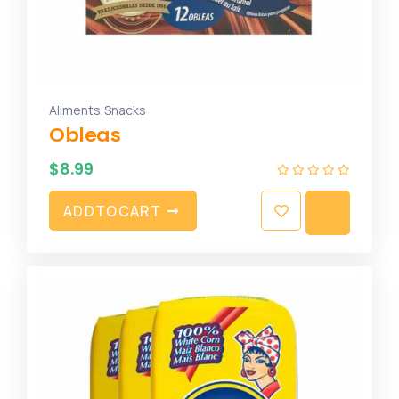
,
Aliments
Snacks
Obleas
$
8.99
A
D
D
T
O
C
A
R
T