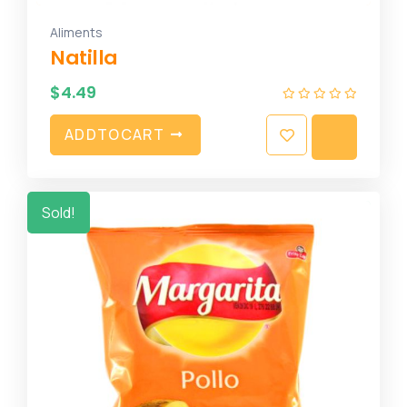
Aliments
Natilla
$
4.49
A
D
D
T
O
C
A
R
T
Sold!