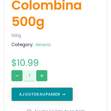
Colombina
500g
500g
Category:
Aliments
$
10.99
A
J
O
U
T
E
R
A
U
P
A
N
I
E
R