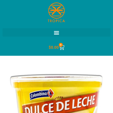
0
$
0.00