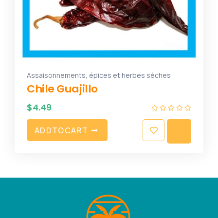
Assaisonnements, épices et herbes sèches
Chile Guajillo
$
4.49
A
D
D
T
O
C
A
R
T