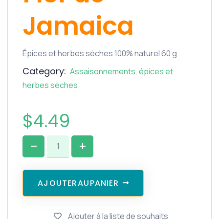
Jamaica
Épices et herbes sèches 100% naturel 60 g
Category:
Assaisonnements, épices et
herbes sèches
$
4.49
A
J
O
U
T
E
R
A
U
P
A
N
I
E
R
Ajouter à la liste de souhaits