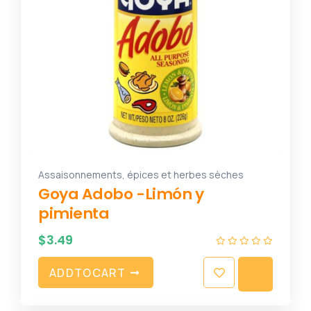
Assaisonnements, épices et herbes sèches
Goya Adobo -Limón y
pimienta
$
3.49
A
D
D
T
O
C
A
R
T