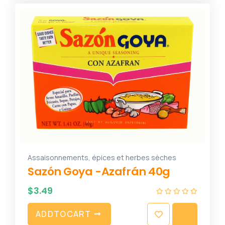
Assaisonnements, épices et herbes sèches
Sazón Goya -Azafrán 40g
$
3.49
A
D
D
T
O
C
A
R
T