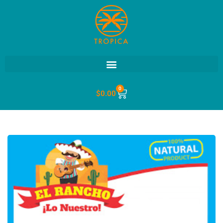
0
$
0.00