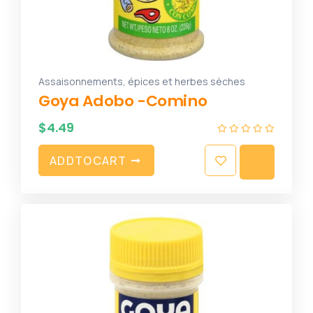
Assaisonnements, épices et herbes sèches
Goya Adobo -Comino
$
4.49
A
D
D
T
O
C
A
R
T