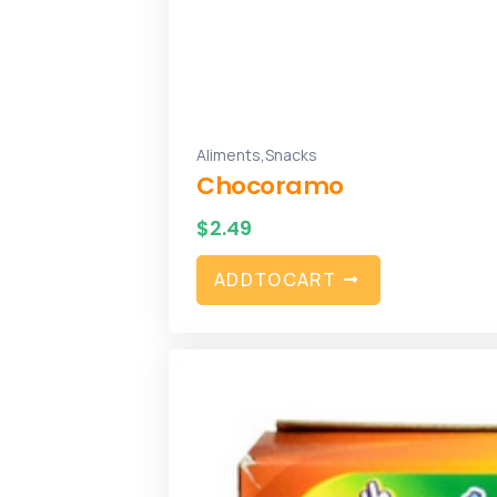
,
Aliments
Snacks
Chocoramo
$
2.49
A
D
D
T
O
C
A
R
T