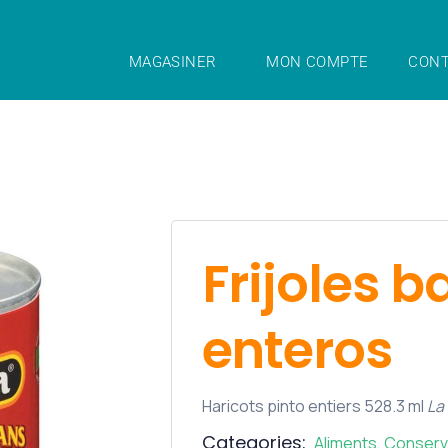
MAGASINER
MON COMPTE
CONT
Frijoles 
enteros
Haricots pinto entiers 528.3 ml
La
Categories:
Aliments
,
Conser