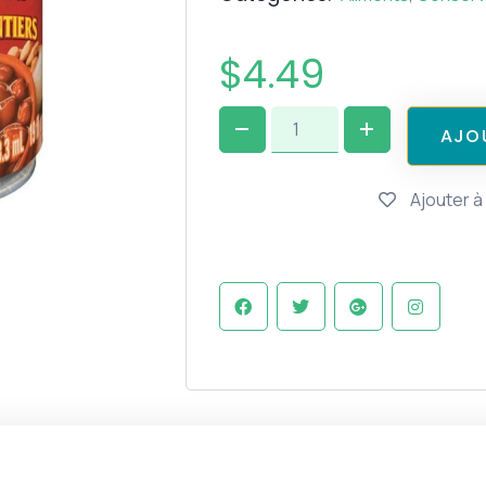
$
4.49
A
J
O
Ajouter à 