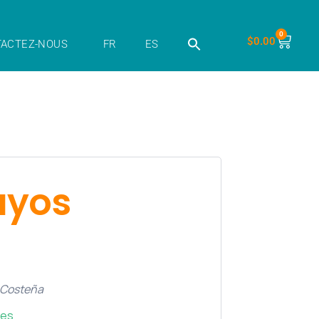
0
$
0.00
ACTEZ-NOUS
FR
ES
bayos
 Costeña
ves