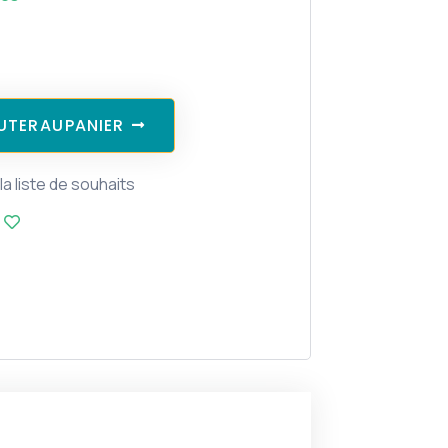
U
T
E
R
A
U
P
A
N
I
E
R
la liste de souhaits