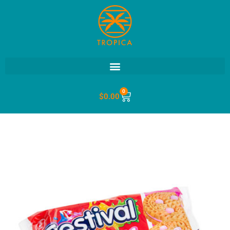
0
$
0.00