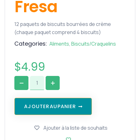
Fresa
12 paquets de biscuits bourrées de crème
(chaque paquet comprend 4 biscuits)
Categories:
Aliments
,
Biscuits/Craquelins
$
4.99
A
J
O
U
T
E
R
A
U
P
A
N
I
E
R
Ajouter à la liste de souhaits