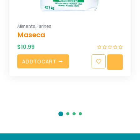
,
Aliments
Snacks
Obleas
$
8.99
A
D
D
T
O
C
A
R
T