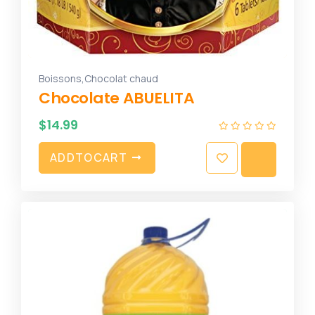
,
Boissons
Chocolat chaud
Chocolate ABUELITA
$
14.99
A
D
D
T
O
C
A
R
T