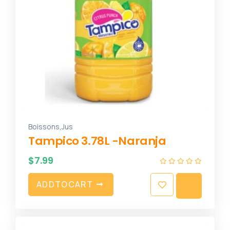
,
Boissons
Jus
Tampico 3.78L -Naranja
$
7.99
A
D
D
T
O
C
A
R
T