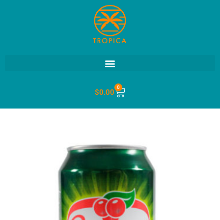
0
$
0.00