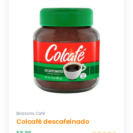
,
Boissons
Café
Colcafé descafeinado
$
6.99