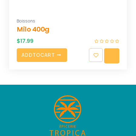
Boissons
Milo 400g
$
17.99
A
D
D
T
O
C
A
R
T