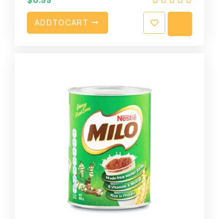
A
D
D
T
O
C
A
R
T