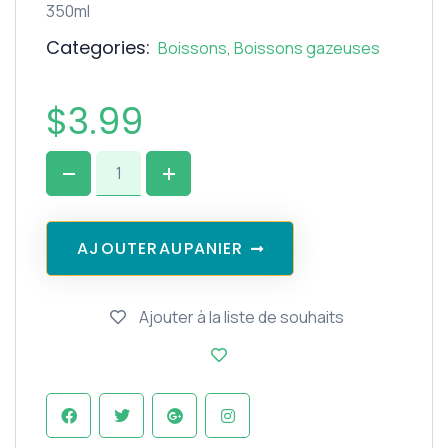
350ml
Categories:
Boissons
,
Boissons gazeuses
$
3.99
A
J
O
U
T
E
R
A
U
P
A
N
I
E
R
Ajouter à la liste de souhaits