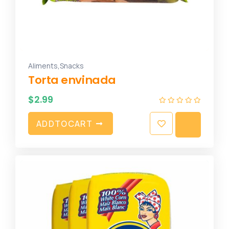
,
Aliments
Snacks
Torta envinada
$
2.99
A
D
D
T
O
C
A
R
T