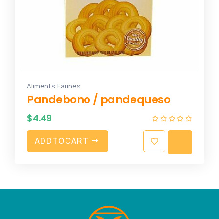
,
Aliments
Farines
Pandebono / pandequeso
$
4.49
A
D
D
T
O
C
A
R
T