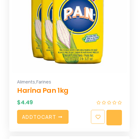
,
Aliments
Farines
Harina Pan 1kg
$
4.49
A
D
D
T
O
C
A
R
T