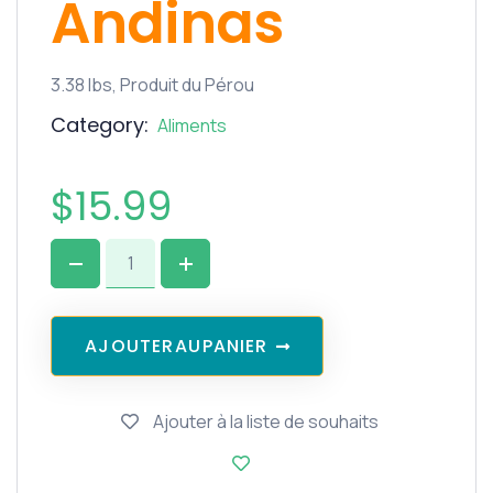
Andinas
3.38 lbs, Produit du Pérou
Category:
Aliments
$
15.99
A
J
O
U
T
E
R
A
U
P
A
N
I
E
R
Ajouter à la liste de souhaits