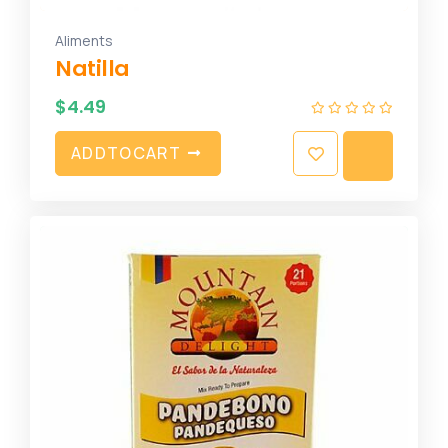
Aliments
Natilla
$
4.49
A
D
D
T
O
C
A
R
T