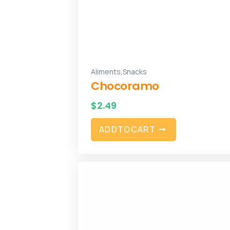
,
Aliments
Snacks
Chocoramo
$
2.49
A
D
D
T
O
C
A
R
T