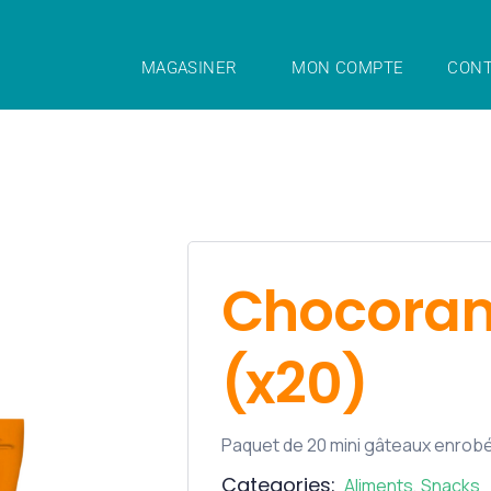
MAGASINER
MON COMPTE
CONT
Chocoram
(x20)
Paquet de 20 mini gâteaux enrobés
Categories:
Aliments
,
Snacks