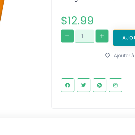
$
12.99
A
J
O
Ajouter à 