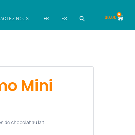
0
$
0.00
ACTEZ-NOUS
FR
ES
o Mini
 de chocolat au lait