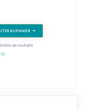
U
T
E
R
A
U
P
A
N
I
E
R
la liste de souhaits