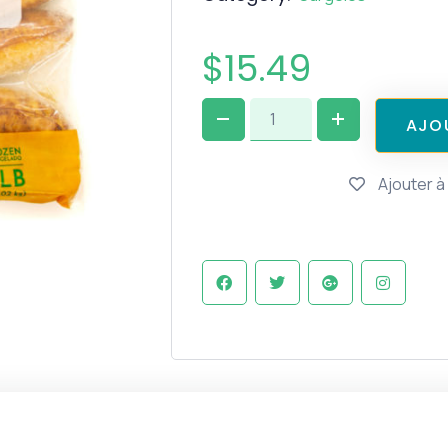
$
15.49
A
J
O
Ajouter à 