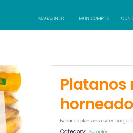
MAGASINER
MON COMPTE
CONT
Platanos
horneado
Bananes plantains cuites surgelé
Category:
Surgelés