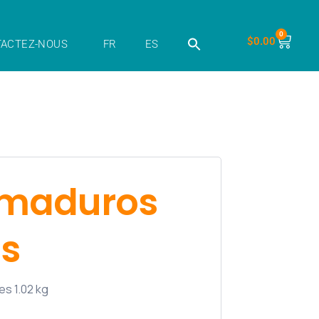
0
$
0.00
ACTEZ-NOUS
FR
ES
 maduros
s
es 1.02 kg