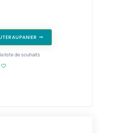
U
T
E
R
A
U
P
A
N
I
E
R
la liste de souhaits