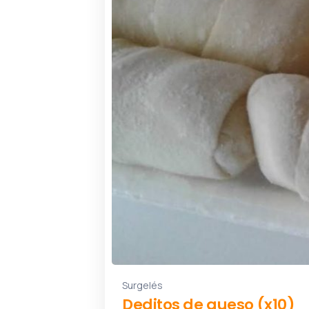
Surgelés
Deditos de queso (x10)