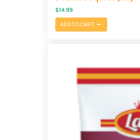
$
14.99
A
D
D
T
O
C
A
R
T