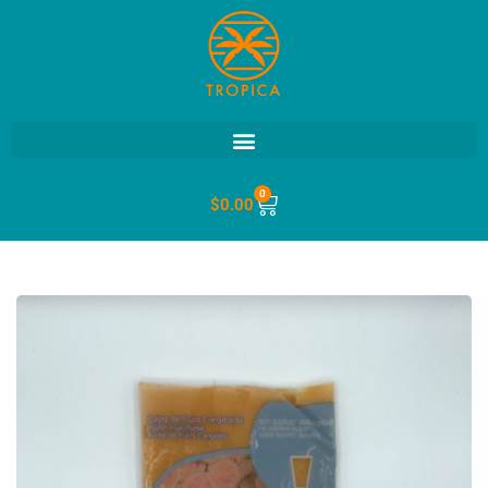
0
$
0.00