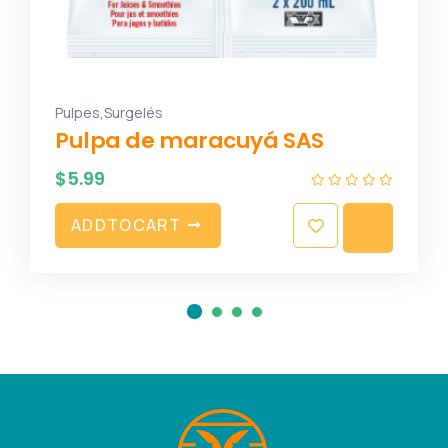
,
Pulpes
Surgelés
Pulpa de maracuyá SAS
$
5.99
A
D
D
T
O
C
A
R
T