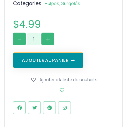
Categories:
Pulpes
,
Surgelés
$
4.99
A
J
O
U
T
E
R
A
U
P
A
N
I
E
R
Ajouter à la liste de souhaits