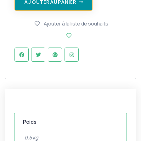
A
J
O
U
T
E
R
A
U
P
A
N
I
E
R
Ajouter à la liste de souhaits
Poids
0.5 kg