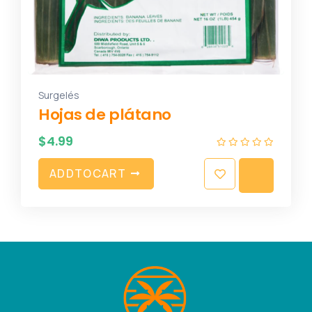
Surgelés
Hojas de plátano
$
4.99
A
D
D
T
O
C
A
R
T