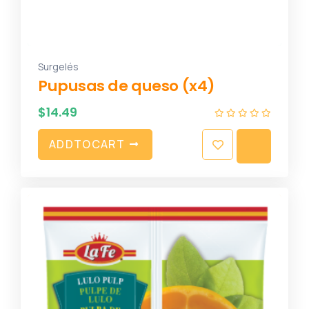
Surgelés
Pupusas de queso (x4)
$
14.49
A
D
D
T
O
C
A
R
T