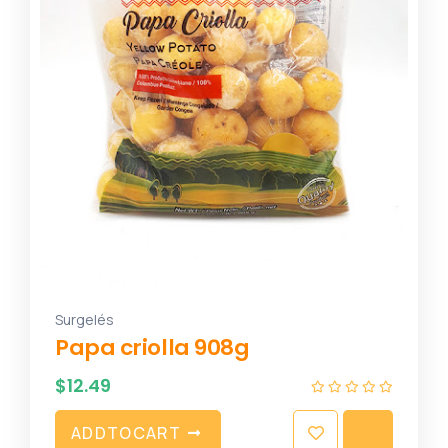
Surgelés
Papa criolla 908g
$
12.49
A
D
D
T
O
C
A
R
T