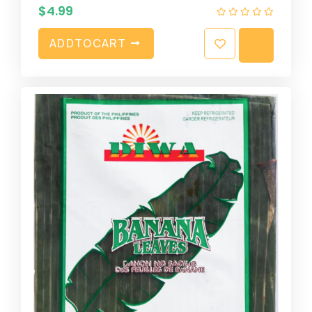
$
4.99
A
D
D
T
O
C
A
R
T