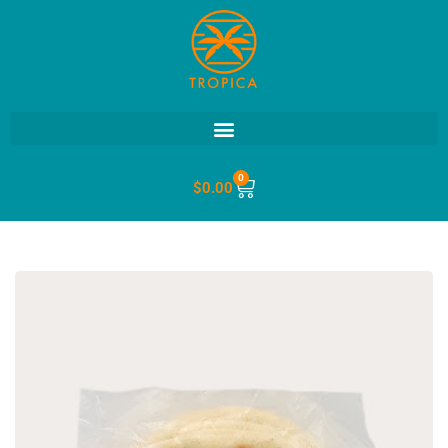
0
$
0.00