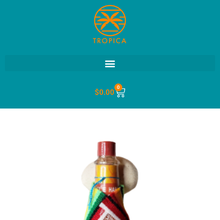
0
$
0.00