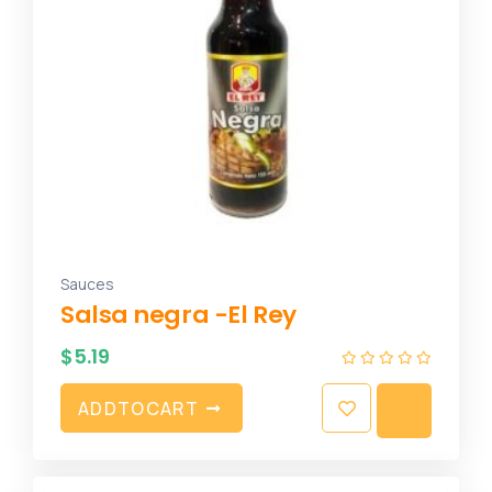
Sauces
Salsa negra -El Rey
$
5.19
A
D
D
T
O
C
A
R
T