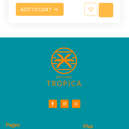
A
D
D
T
O
C
A
R
T
Pages
Plus