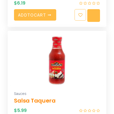
$
6.19
A
D
D
T
O
C
A
R
T
Sauces
Salsa Taquera
$
5.99