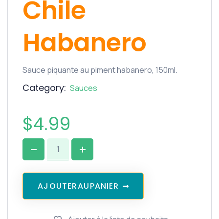
Chile
Habanero
Sauce piquante au piment habanero, 150ml.
Category:
Sauces
$
4.99
A
J
O
U
T
E
R
A
U
P
A
N
I
E
R