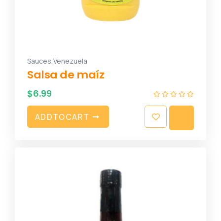
,
Sauces
Venezuela
Salsa de maíz
$
6.99
A
D
D
T
O
C
A
R
T