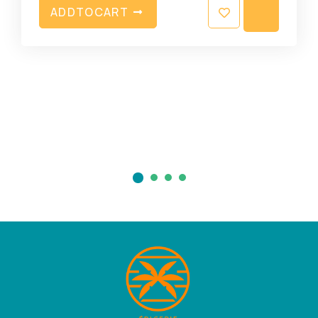
A
D
D
T
O
C
A
R
T