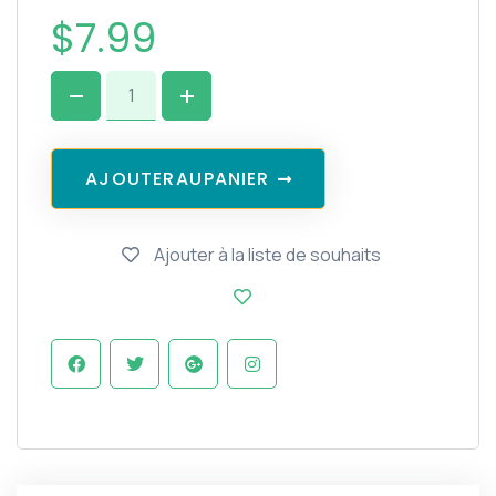
$
7.99
A
J
O
U
T
E
R
A
U
P
A
N
I
E
R
Ajouter à la liste de souhaits