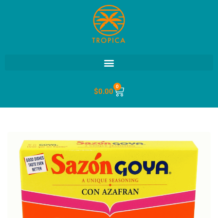
0
$
0.00