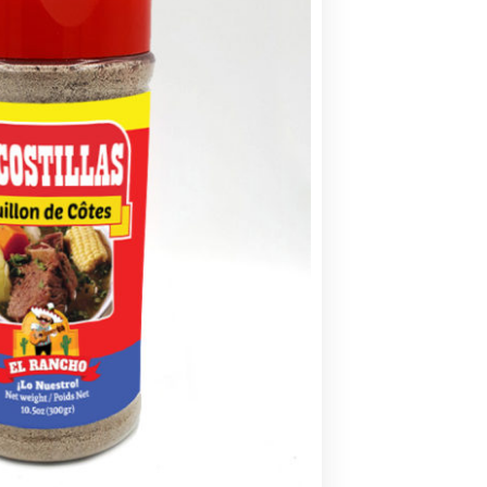
Assaisonnements, épices et herbes sèches
Sazón Goya -Azafran 100g
$
7.99
A
D
D
T
O
C
A
R
T