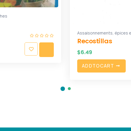
Assaisonnements, épices et herbes sèches
Recostillas
$
6.49
A
D
D
T
O
C
A
R
T