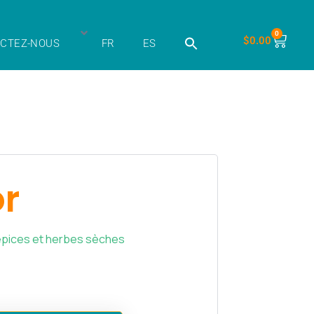
0
$
0.00
CTEZ-NOUS
FR
ES
r
pices et herbes sèches