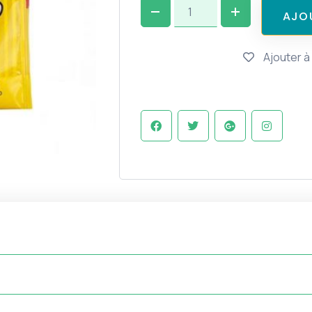
A
J
O
Ajouter à 