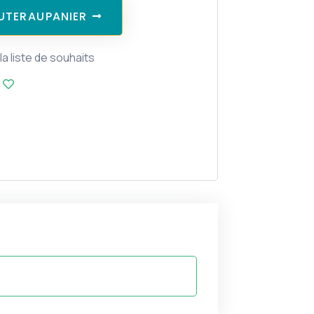
U
T
E
R
A
U
P
A
N
I
E
R
la liste de souhaits