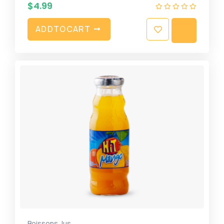
$
4.99
A
D
D
T
O
C
A
R
T
,
Boissons
Jus