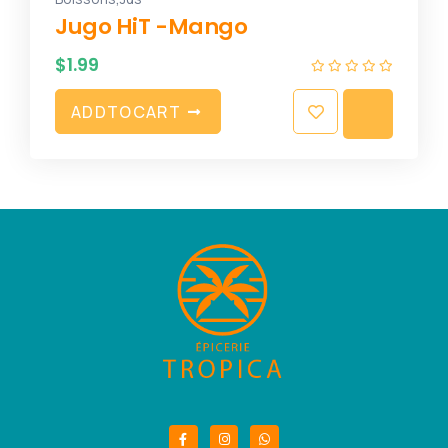
Jugo HiT -Mango
$
1.99
A
D
D
T
O
C
A
R
T