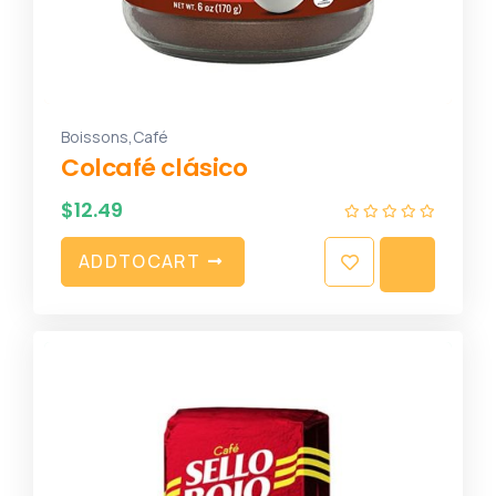
,
Boissons
Café
Colcafé clásico
$
12.49
A
D
D
T
O
C
A
R
T