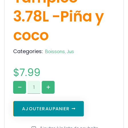
3.78L -Piña y
coco
Categories:
Boissons
,
Jus
$
7.99
A
J
O
U
T
E
R
A
U
P
A
N
I
E
R