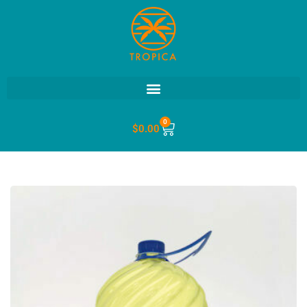
0
$
0.00