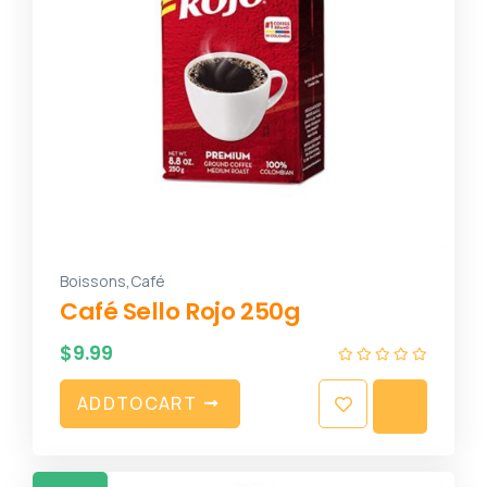
,
Boissons
Café
Café Sello Rojo 250g
$
9.99
A
D
D
T
O
C
A
R
T