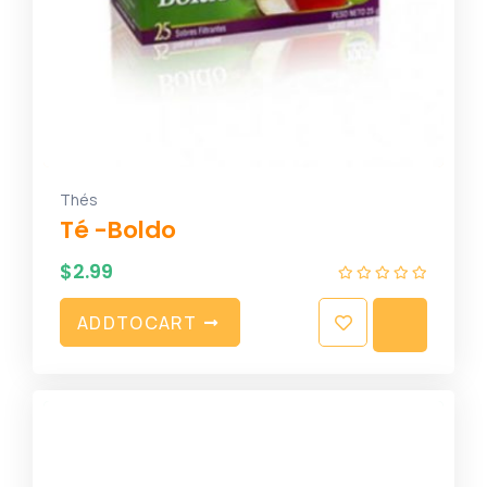
Thés
Té -Boldo
$
2.99
A
D
D
T
O
C
A
R
T