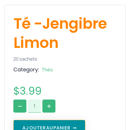
Té -Jengibre
Limon
20 sachets
Category:
Thés
$
3.99
A
J
O
U
T
E
R
A
U
P
A
N
I
E
R