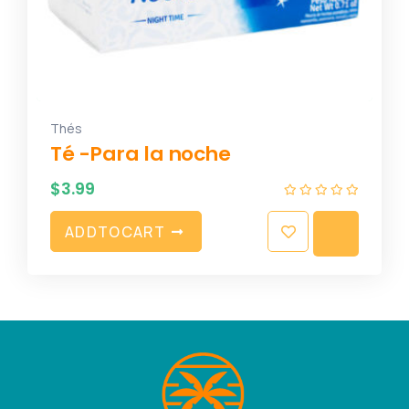
Thés
Té -Para la noche
$
3.99
A
D
D
T
O
C
A
R
T