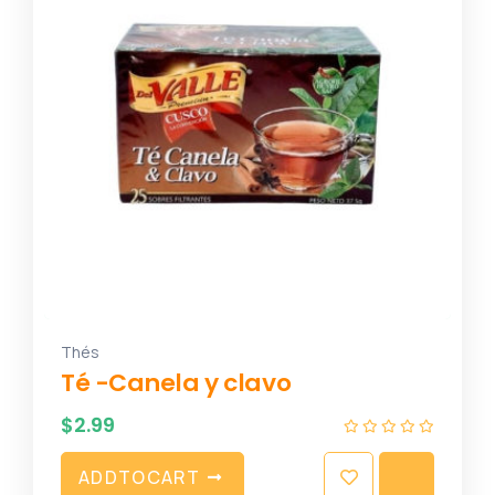
Thés
Té -Canela y clavo
$
2.99
A
D
D
T
O
C
A
R
T