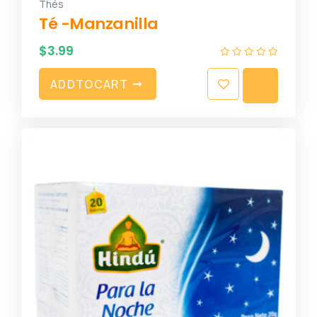
Thés
Té -Manzanilla
$
3.99
A
D
D
T
O
C
A
R
T