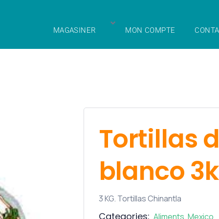
MAGASINER
MON COMPTE
CONTA
Tortillas 
blanco 3
3 KG. Tortillas Chinantla
Categories:
Aliments
,
Mexico