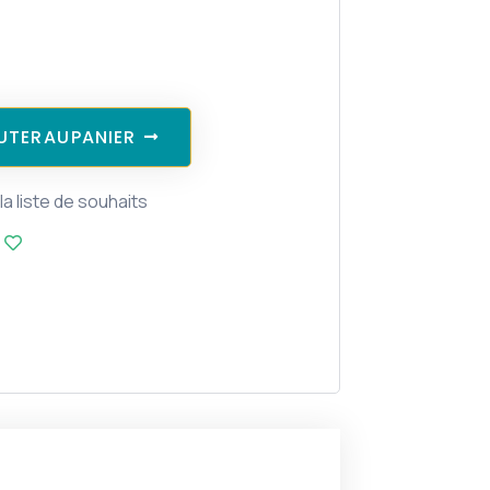
U
T
E
R
A
U
P
A
N
I
E
R
la liste de souhaits