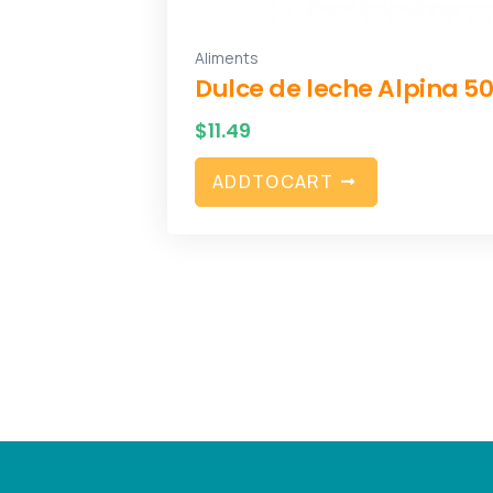
Aliments
Dulce de leche Alpina 5
$
11.49
A
D
D
T
O
C
A
R
T