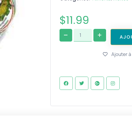
$
11.99
A
J
O
Ajouter à 