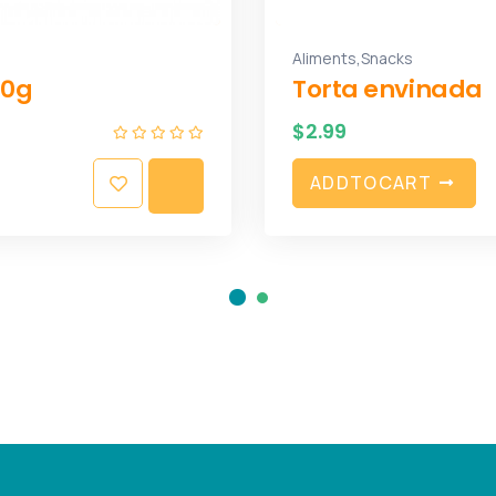
,
Aliments
Snacks
00g
Torta envinada
$
2.99
A
D
D
T
O
C
A
R
T