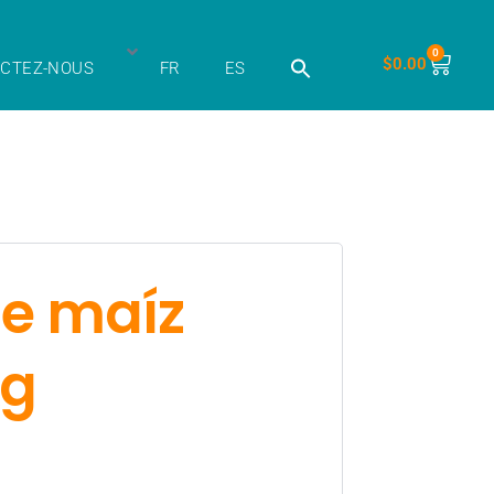
0
$
0.00
CTEZ-NOUS
FR
ES
de maíz
kg