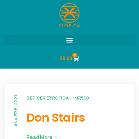
0
$
0.00
JANVIER 6, 2021
EPICERIETROPICA_HMR5S0
Don Stairs
Read More