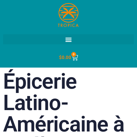
0
$
0.00
Épicerie
Latino-
Américaine à