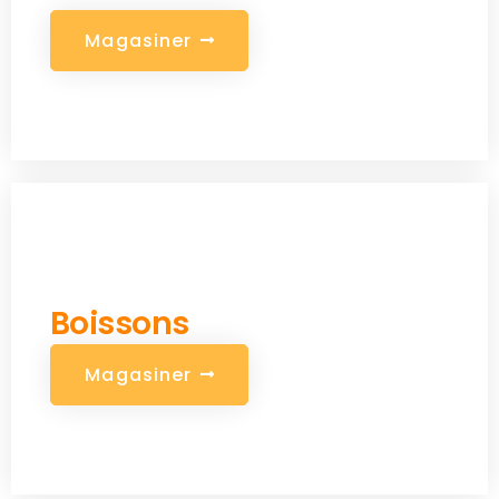
M
a
g
a
s
i
n
e
r
Rafraîchissantes
Boissons
M
a
g
a
s
i
n
e
r