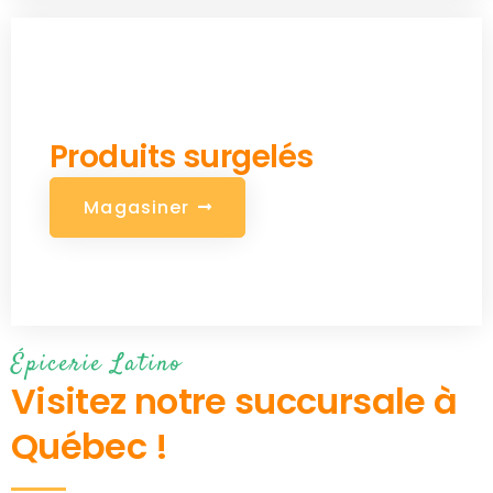
De qualité
Produits surgelés
M
a
g
a
s
i
n
e
r
Épicerie Latino
Visitez notre succursale à
Québec !