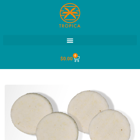
0
$
0.00