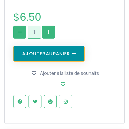
$
6.50
A
J
O
U
T
E
R
A
U
P
A
N
I
E
R
Ajouter à la liste de souhaits