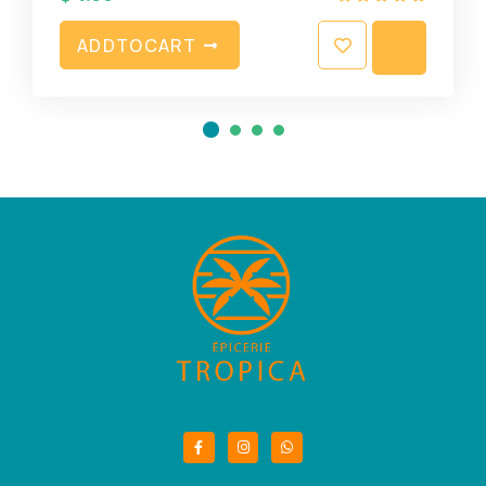
A
D
D
T
O
C
A
R
T