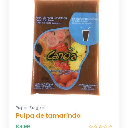
,
Pulpes
Surgelés
Pulpa de tamarindo
$
4.99