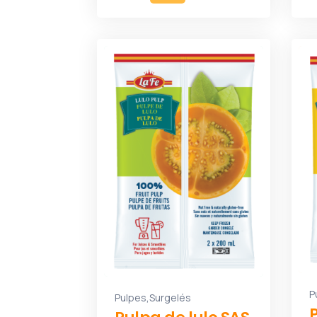
P
,
Pulpes
Surgelés