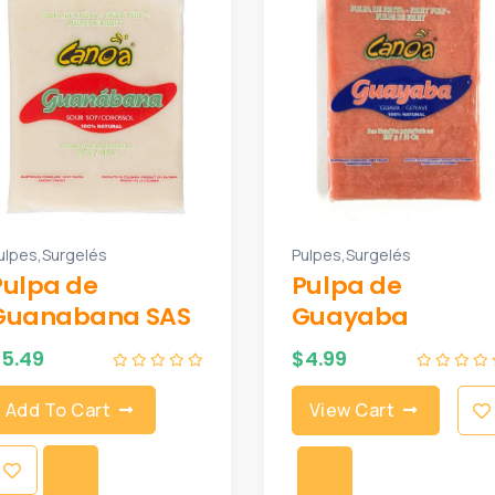
,
,
ulpes
Surgelés
Pulpes
Surgelés
Pulpa de
Pulpa de
Guanabana SAS
Guayaba
$
5.49
$
4.99
Add To Cart
View Cart