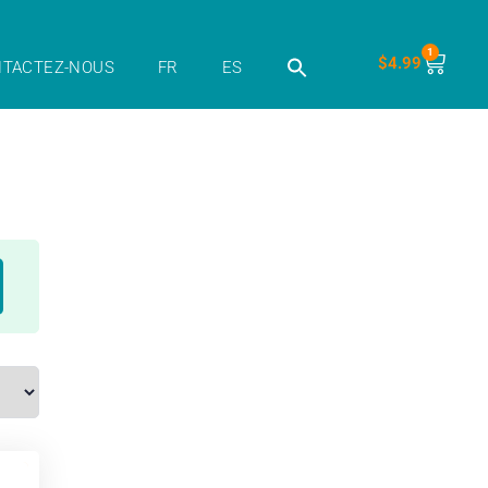
1
$
4.99
TACTEZ-NOUS
FR
ES