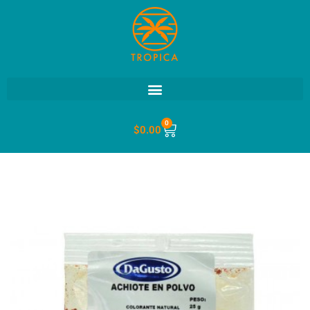
0
$
0.00