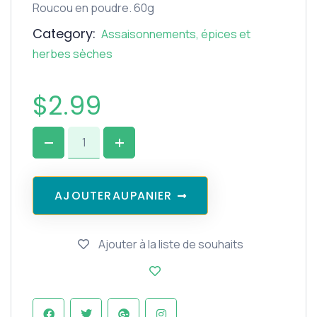
Roucou en poudre. 60g
Category:
Assaisonnements, épices et
herbes sèches
$
2.99
A
J
O
U
T
E
R
A
U
P
A
N
I
E
R
Ajouter à la liste de souhaits