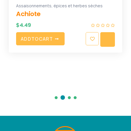
Assaisonnements, épices et herbes sèches
Achiote
$
4.49
A
D
D
T
O
C
A
R
T