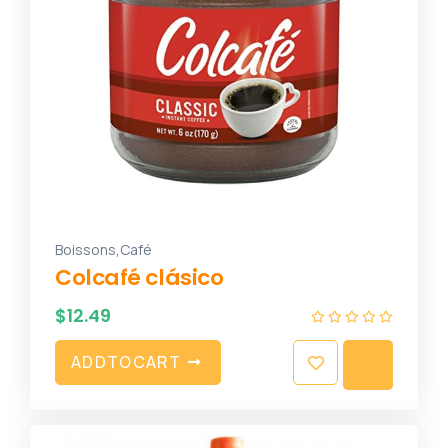
,
Boissons
Café
Colcafé clásico
$
12.49
A
D
D
T
O
C
A
R
T