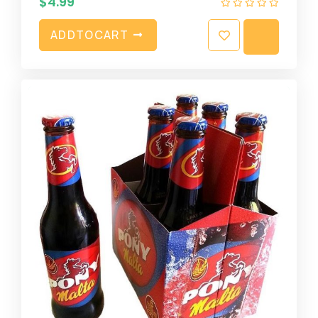
$
4.99
A
D
D
T
O
C
A
R
T