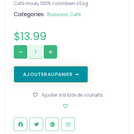
Café moulu 100% colombien 454g
Categories:
Boissons
,
Café
$
13.99
A
J
O
U
T
E
R
A
U
P
A
N
I
E
R
Ajouter à la liste de souhaits