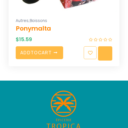
,
Autres
Boissons
Ponymalta
$
15.59
A
D
D
T
O
C
A
R
T