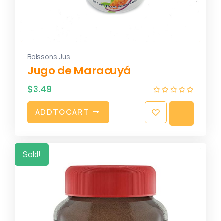
,
Boissons
Jus
Jugo de Maracuyá
$
3.49
A
D
D
T
O
C
A
R
T
Sold!