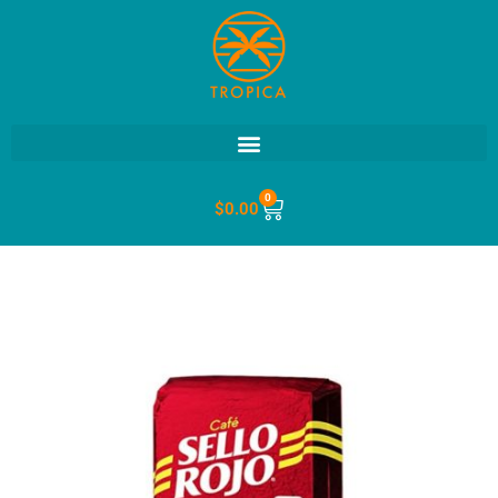
0
$
0.00