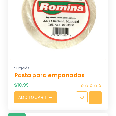
Surgelés
Pasta para empanadas
$
10.99
A
D
D
T
O
C
A
R
T