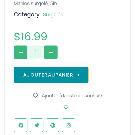
Manioc surgelé, 5lb
Category:
Surgelés
$
16.99
A
J
O
U
T
E
R
A
U
P
A
N
I
E
R
Ajouter à la liste de souhaits